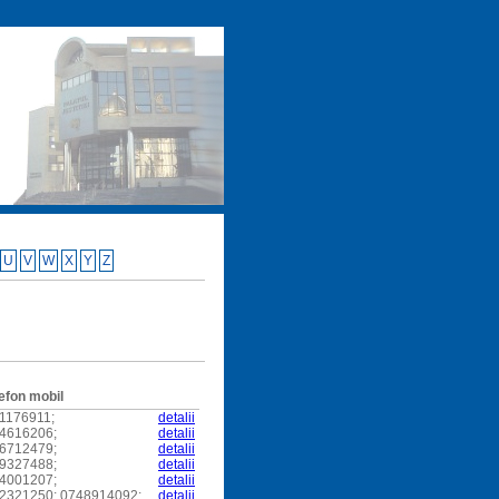
U
V
W
X
Y
Z
efon mobil
1176911;
detalii
4616206;
detalii
6712479;
detalii
9327488;
detalii
4001207;
detalii
2321250; 0748914092;
detalii