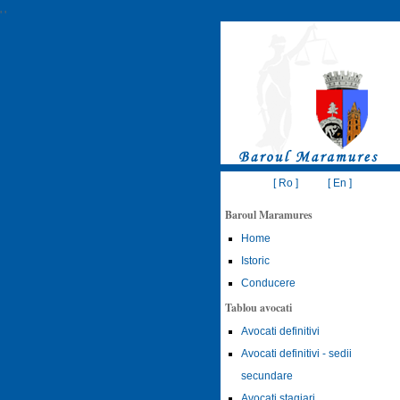
'
'
[ Ro ]
[ En ]
Baroul Maramures
Home
Istoric
Conducere
Tablou avocati
Avocati definitivi
Avocati definitivi - sedii
secundare
Avocati stagiari