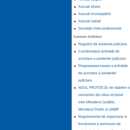
Avocati straini
Avocati incompatibili
Avocati radiati
Societati civile profesionale
Asistenta Judiciara
Registrul de asistenta judiciara
Coordonatorii activitatii de
acordare a asistentei judiciare
Programarea lunara a activitatii
de acordare a asistentei
judiciare
NOUL PROTOCOL de stabilire a
onorariilor din oficiu incheiat
intre Ministerul Justitiei,
Ministerul Public si UNBR
Regulamentul de organizare si
functionare a serviciului de