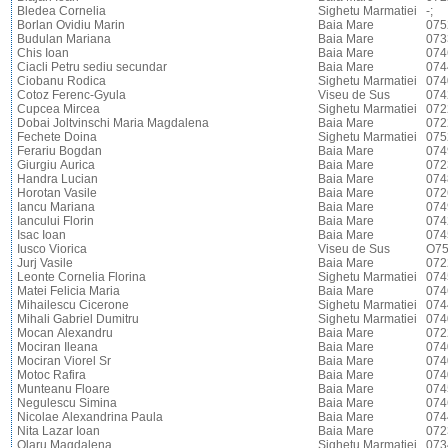
Bledea Cornelia
Sighetu Marmatiei
-;
Borlan Ovidiu Marin
Baia Mare
075
Budulan Mariana
Baia Mare
073
Chis Ioan
Baia Mare
074
Ciacli Petru sediu secundar
Baia Mare
074
Ciobanu Rodica
Sighetu Marmatiei
074
Cotoz Ferenc-Gyula
Viseu de Sus
074
Cupcea Mircea
Sighetu Marmatiei
072
Dobai Joltvinschi Maria Magdalena
Baia Mare
072
Fechete Doina
Sighetu Marmatiei
075
Ferariu Bogdan
Baia Mare
074
Giurgiu Aurica
Baia Mare
072
Handra Lucian
Baia Mare
074
Horotan Vasile
Baia Mare
072
Iancu Mariana
Baia Mare
074
Iancului Florin
Baia Mare
074
Isac Ioan
Baia Mare
074
Iusco Viorica
Viseu de Sus
O75
Jurj Vasile
Baia Mare
072
Leonte Cornelia Florina
Sighetu Marmatiei
074
Matei Felicia Maria
Baia Mare
074
Mihailescu Cicerone
Sighetu Marmatiei
074
Mihali Gabriel Dumitru
Sighetu Marmatiei
074
Mocan Alexandru
Baia Mare
072
Mociran Ileana
Baia Mare
074
Mociran Viorel Sr
Baia Mare
074
Motoc Rafira
Baia Mare
074
Munteanu Floare
Baia Mare
074
Negulescu Simina
Baia Mare
074
Nicolae Alexandrina Paula
Baia Mare
074
Nita Lazar Ioan
Baia Mare
072
Olaru Magdalena
Sighetu Marmatiei
073