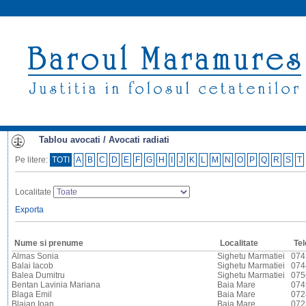
Tablou avocati / Avocati radiati
Pe litere:
TOTI
A
B
C
D
E
F
G
H
I
J
K
L
M
N
O
P
Q
R
S
T
Localitate
Exporta
Nume si prenume
Localitate
Tel
Almas Sonia
Sighetu Marmatiei
074
Balai Iacob
Sighetu Marmatiei
074
Balea Dumitru
Sighetu Marmatiei
075
Bentan Lavinia Mariana
Baia Mare
074
Blaga Emil
Baia Mare
072
Blajan Ioan
Baia Mare
072