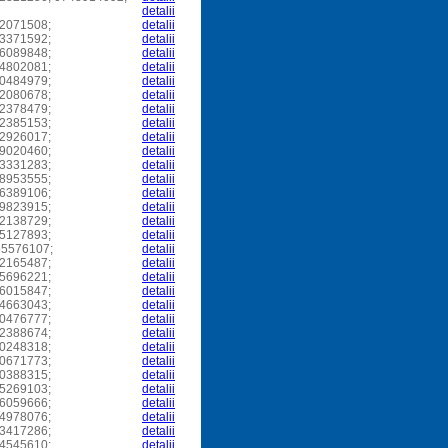
detalii
2071508;
detalii
3371592;
detalii
6089848;
detalii
4802081;
detalii
0484979;
detalii
2080678;
detalii
2378479;
detalii
2385153;
detalii
2926017;
detalii
9020460;
detalii
3331283;
detalii
8953555;
detalii
6389106;
detalii
9823915;
detalii
2138729;
detalii
5127893;
detalii
5576107;
detalii
2165487;
detalii
5696221;
detalii
6015847;
detalii
4663043;
detalii
0476777;
detalii
2388674;
detalii
0248318;
detalii
0671773;
detalii
0388315;
detalii
5269103;
detalii
6059666;
detalii
4978076;
detalii
3417286;
detalii
4545610;
detalii